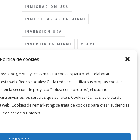
INMIGRACION USA
INMOBILIARIAS EN MIAMI
INVERSION USA
INVERTIR EN MIAMI
MIAMI
PORQUE INVERTIR EN MIAMI
Política de cookies
PROYECCIONES MIAMI
rceros: Google Analytics: Almacena cookies para poder elaborar
e esta web. Redes sociales: Cada red social utiliza sus propias cookies.
REAL ESTATE MIAMI
n en la sección de proyecto “cotiza con nosotros”, el usuario
TU CASA EN LA FLORIDA
ara enviarles los servcios que soliciten. Cookies técnicas: se trata de
a web. Cookies de remarketing: se trata de cookies para crear audiencias
VISA EB-5
VISA INVERSIONISTA
pueda ser de su interés.
VISA USA
VIVIENDA NUEVA
ACEPTAR