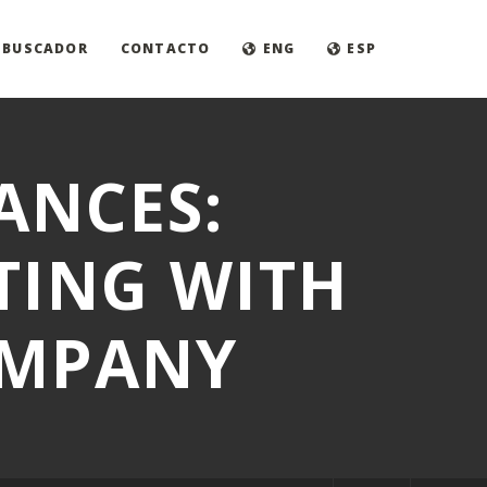
BUSCADOR
CONTACTO
ENG
ESP
ANCES:
TING WITH
OMPANY