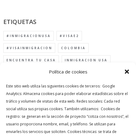
ETIQUETAS
#INMIGRACIONUSA
#VISAE2
#VISAINMIGRACION
COLOMBIA
ENCUENTRA TU CASA
INMIGRACION USA
Política de cookies
INMOBILIARIAS EN MIAMI
INVERSION USA
INVERTIR EN MIAMI
MIAMI
Este sitio web utiliza las siguientes cookies de terceros: Google
Analytics: Almacena cookies para poder elaborar estadísticas sobre el
PORQUE INVERTIR EN MIAMI
tráfico y volumen de visitas de esta web. Redes sociales: Cada red
social utiliza sus propias cookies. También utilizamos: Cookies de
PROYECCIONES MIAMI
REAL ESTATE MIAMI
registro: se generan en la sección de proyecto “cotiza con nosotros”, el
TU CASA EN LA FLORIDA
VISA EB-5
usuario proporciona nombre, email, y teléfono. Se utilizan para
enviarles los servcios que soliciten. Cookies técnicas: se trata de
VISA INVERSIONISTA
VISA USA