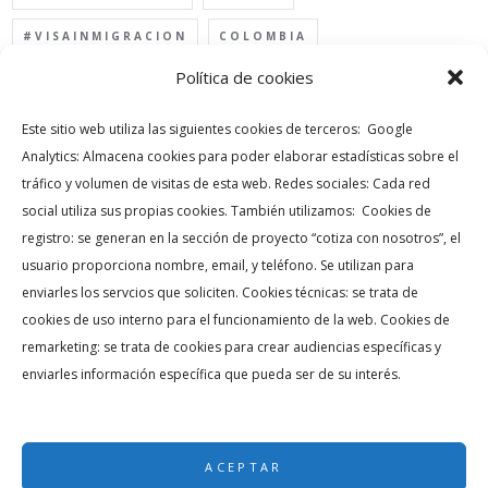
#VISAINMIGRACION
COLOMBIA
Política de cookies
ENCUENTRA TU CASA
INMIGRACION USA
INMOBILIARIAS EN MIAMI
INVERSION USA
Este sitio web utiliza las siguientes cookies de terceros: Google
Analytics: Almacena cookies para poder elaborar estadísticas sobre el
INVERTIR EN MIAMI
MIAMI
tráfico y volumen de visitas de esta web. Redes sociales: Cada red
social utiliza sus propias cookies. También utilizamos: Cookies de
PORQUE INVERTIR EN MIAMI
registro: se generan en la sección de proyecto “cotiza con nosotros”, el
PROYECCIONES MIAMI
REAL ESTATE MIAMI
usuario proporciona nombre, email, y teléfono. Se utilizan para
enviarles los servcios que soliciten. Cookies técnicas: se trata de
TU CASA EN LA FLORIDA
VISA EB-5
cookies de uso interno para el funcionamiento de la web. Cookies de
VISA INVERSIONISTA
VISA USA
remarketing: se trata de cookies para crear audiencias específicas y
enviarles información específica que pueda ser de su interés.
VIVIENDA NUEVA
ACEPTAR