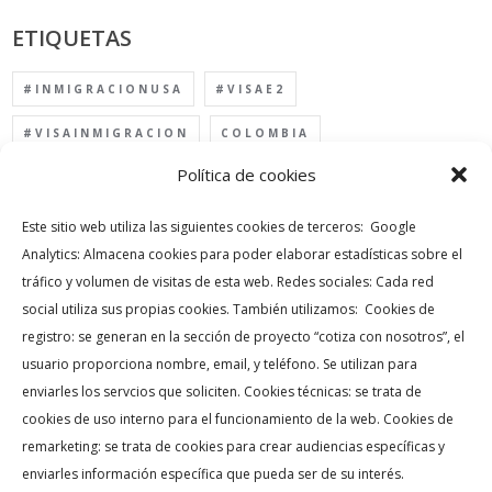
ETIQUETAS
#INMIGRACIONUSA
#VISAE2
#VISAINMIGRACION
COLOMBIA
Política de cookies
ENCUENTRA TU CASA
INMIGRACION USA
INMOBILIARIAS EN MIAMI
INVERSION USA
Este sitio web utiliza las siguientes cookies de terceros: Google
Analytics: Almacena cookies para poder elaborar estadísticas sobre el
INVERTIR EN MIAMI
MIAMI
tráfico y volumen de visitas de esta web. Redes sociales: Cada red
social utiliza sus propias cookies. También utilizamos: Cookies de
PORQUE INVERTIR EN MIAMI
registro: se generan en la sección de proyecto “cotiza con nosotros”, el
PROYECCIONES MIAMI
REAL ESTATE MIAMI
usuario proporciona nombre, email, y teléfono. Se utilizan para
enviarles los servcios que soliciten. Cookies técnicas: se trata de
TU CASA EN LA FLORIDA
VISA EB-5
cookies de uso interno para el funcionamiento de la web. Cookies de
VISA INVERSIONISTA
VISA USA
remarketing: se trata de cookies para crear audiencias específicas y
enviarles información específica que pueda ser de su interés.
VIVIENDA NUEVA